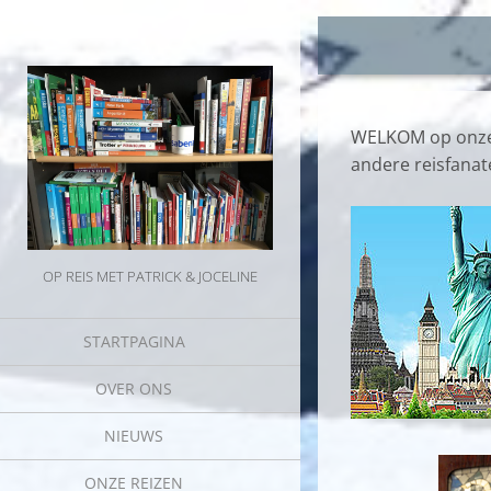
WELKOM op onze 
andere reisfanat
OP REIS MET PATRICK & JOCELINE
STARTPAGINA
OVER ONS
NIEUWS
ONZE REIZEN