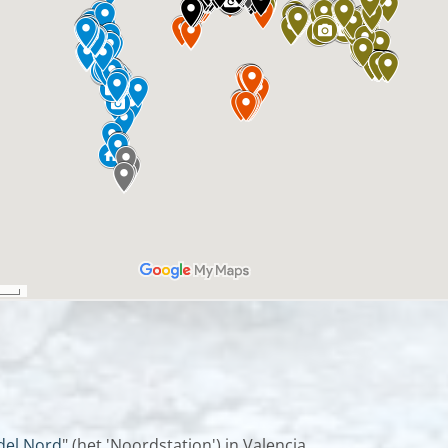
del Nord
" (het 'Noordstation') in Valencia