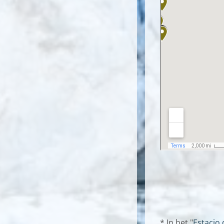
* In het "
Estacio 