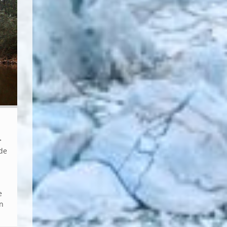
)
>>
de
e
en