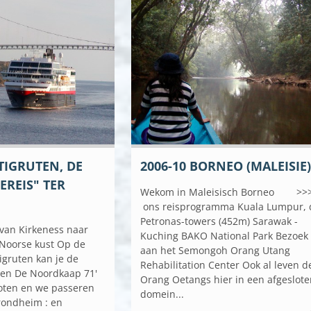
TIGRUTEN, DE
2006-10 BORNEO (MALEISIE
EREIS" TER
Wekom in Maleisisch Borneo >
ons reisprogramma Kuala Lumpur, 
Petronas-towers (452m) Sarawak -
van Kirkeness naar
Kuching BAKO National Park Bezoek
 Noorse kust Op de
aan het Semongoh Orang Utang
igruten kan je de
Rehabilitation Center Ook al leven d
gen De Noordkaap 71'
Orang Oetangs hier in een afgeslot
foten en we passeren
domein...
Trondheim : en