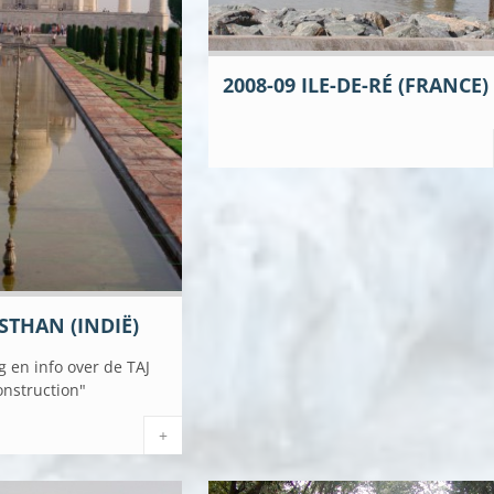
2008-09 ILE-DE-RÉ (FRANCE)
ASTHAN (INDIË)
g en info over de TAJ
nstruction"
+