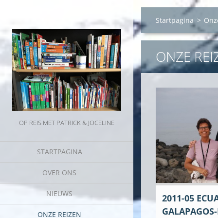
Startpagina
>
Onz
ONZE REI
OP REIS MET PATRICK & JOCELINE
STARTPAGINA
OVER ONS
NIEUWS
2011-05 ECU
GALAPAGOS-
ONZE REIZEN